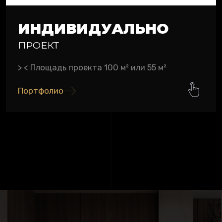
ИНДИВИДУАЛЬНО
ПРОЕКТ
> < Площадь проекта 100 м² или 55 м²
Портфолио
Результат, требующий постоянного
общения с дизайнером, дополнительных
затрат времени на создание концепции
мечты
Время подготовки проекта от 45 рабочих
дней
Комплексный бюджет проекта от £4500/
м2 Без учета мебели и бытовой техники.
(наличия материалов импортной плитки,
скорость сбора сложных конструкций,